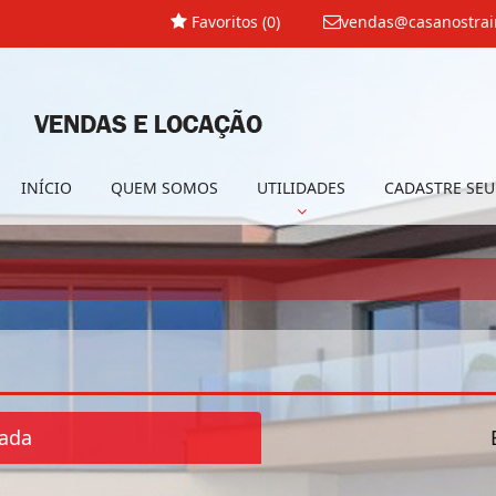
Favoritos (
0
)
vendas@casanostrai
INÍCIO
QUEM SOMOS
UTILIDADES
CADASTRE SEU
ada