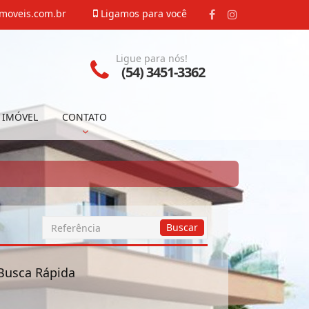
moveis.com.br
Ligamos para você
Ligue para nós!
(54) 3451-3362
 IMÓVEL
CONTATO
Busca
Buscar
por
Referência
Busca Rápida