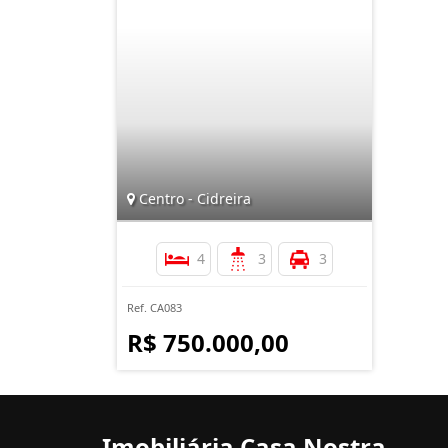
Centro - Cidreira
4
3
3
Ref. CA083
R$ 750.000,00
Imobiliária Casa Nostra