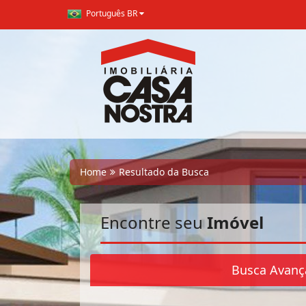
Português BR
Home
Resultado da Busca
Encontre seu
Imóvel
Busca Avanç