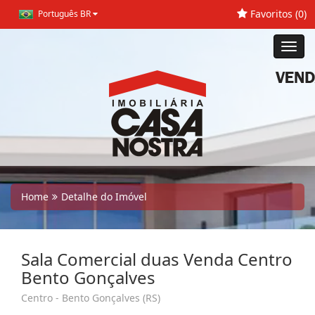
Favoritos (
0
)
Português BR
Toggl
navig
Home
Detalhe do Imóvel
Sala Comercial duas Venda Centro
Bento Gonçalves
Centro - Bento Gonçalves (RS)