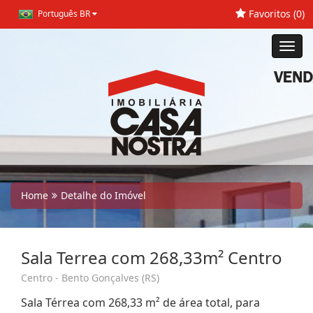
Favoritos (
0
)
Português BR
Toggl
navig
Home
Detalhe do Imóvel
Sala Terrea com 268,33m² Centro
Centro - Bento Gonçalves (RS)
Sala Térrea com 268,33 m² de área total, para