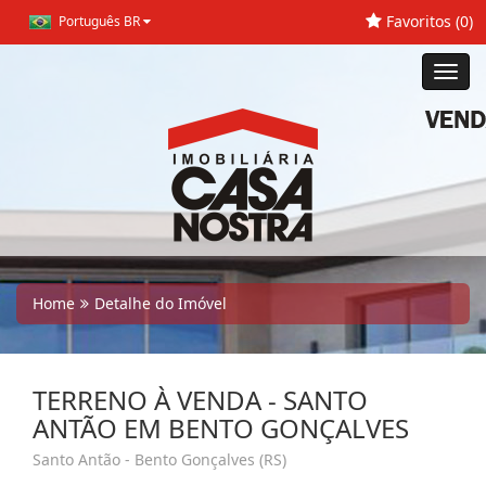
Favoritos (
0
)
Português BR
Toggl
navig
Home
Detalhe do Imóvel
TERRENO À VENDA - SANTO
ANTÃO EM BENTO GONÇALVES
Santo Antão - Bento Gonçalves (RS)