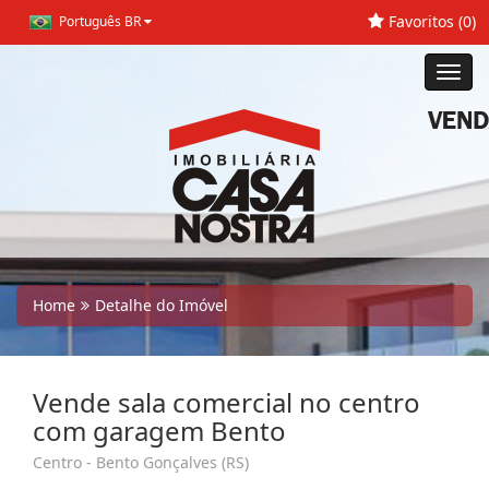
Favoritos (
0
)
Português BR
Toggl
navig
Home
Detalhe do Imóvel
Vende sala comercial no centro
com garagem Bento
Centro - Bento Gonçalves (RS)