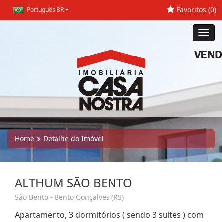
Favoritos (
0
)
Português BR
Toggl
navig
Home
Detalhe do Imóvel
ALTHUM SÃO BENTO
São Bento - Bento Gonçalves (RS)
Apartamento, 3 dormitórios ( sendo 3 suítes ) com