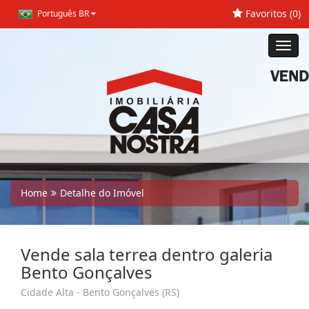
Favoritos (
0
)
Português BR
Toggl
navig
Home
Detalhe do Imóvel
Vende sala terrea dentro galeria
Bento Gonçalves
Cidade Alta - Bento Gonçalves (RS)