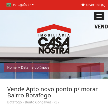
Favoritos (
0
)
Português BR
Toggl
navig
Home
Detalhe do Imóvel
Vende Apto novo ponto p/ morar
Bairro Botafogo
Botafogo - Bento Gonçalves (RS)