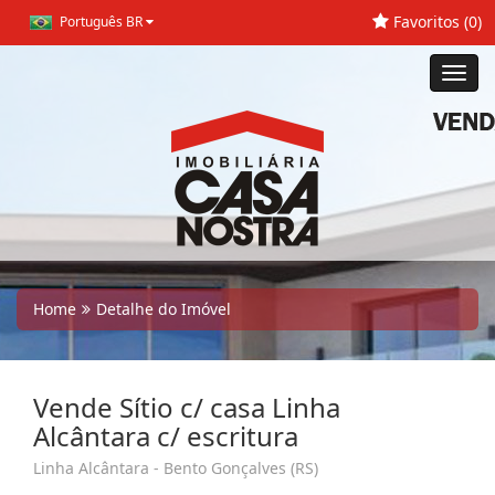
Favoritos (
0
)
Português BR
Toggl
navig
Home
Detalhe do Imóvel
Vende Sítio c/ casa Linha
Alcântara c/ escritura
Linha Alcântara - Bento Gonçalves (RS)