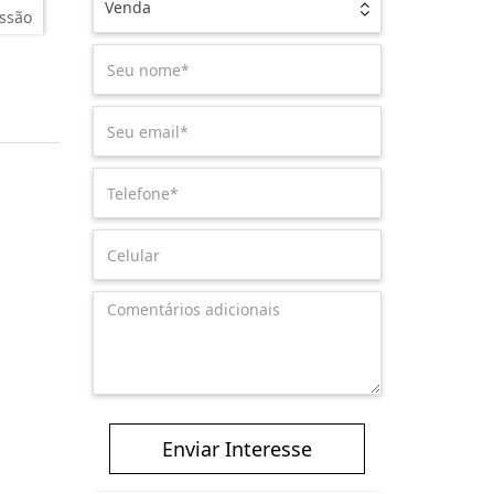
Venda
ssão