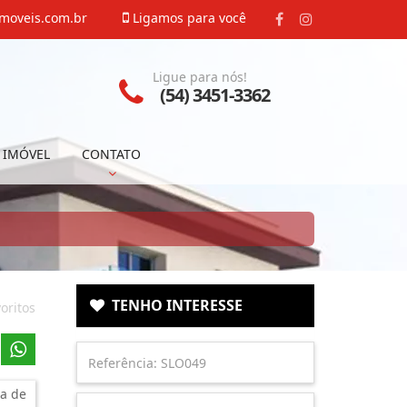
moveis.com.br
Ligamos para você
Ligue para nós!
(54) 3451-3362
 IMÓVEL
CONTATO
TENHO INTERESSE
oritos
a de