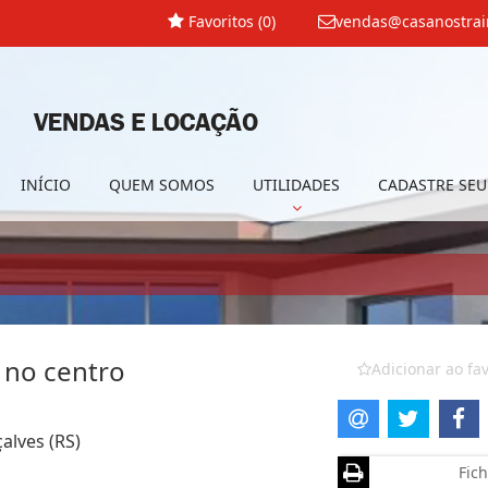
Favoritos (
0
)
vendas@casanostrai
INÍCIO
QUEM SOMOS
UTILIDADES
CADASTRE SEU
 no centro
Adicionar ao fav
alves (RS)
Fich