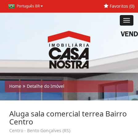
Favoritos (
0
)
Português BR
Toggl
navig
Home
Detalhe do Imóvel
Aluga sala comercial terrea Bairro
Centro
Centro - Bento Gonçalves (RS)