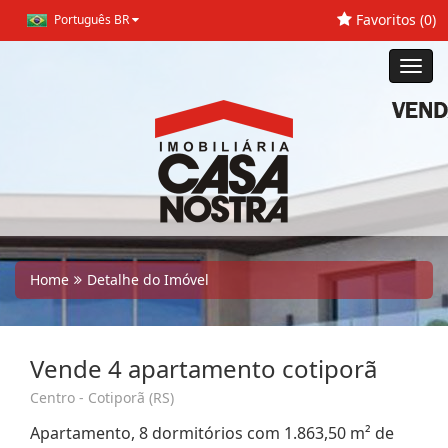
Favoritos (
0
)
Português BR
Toggl
navig
Home
Detalhe do Imóvel
Vende 4 apartamento cotiporã
Centro - Cotiporã (RS)
Apartamento, 8 dormitórios com 1.863,50 m² de