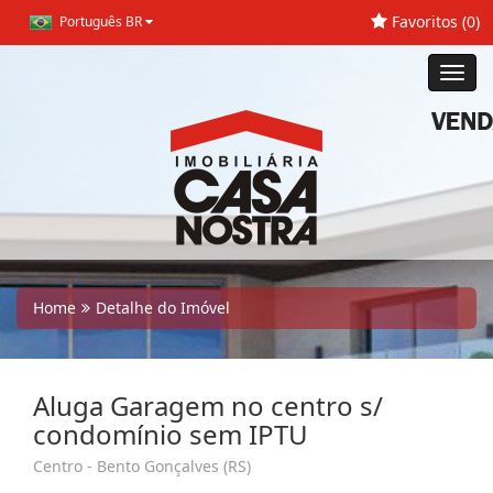
Favoritos (
0
)
Português BR
Toggl
navig
Home
Detalhe do Imóvel
Aluga Garagem no centro s/
condomínio sem IPTU
Centro - Bento Gonçalves (RS)