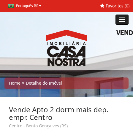
Favoritos (
0
)
Português BR
Toggl
navig
Home
Detalhe do Imóvel
Vende Apto 2 dorm mais dep.
empr. Centro
Centro - Bento Gonçalves (RS)