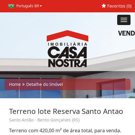
Favoritos (
0
)
Português BR
Toggl
navig
Home
Detalhe do Imóvel
Terreno lote Reserva Santo Antao
Santo Antão - Bento Gonçalves (RS)
Terreno com 420,00 m² de área total, para venda.