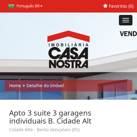
Favoritos (
0
)
Português BR
Toggl
navig
Home
Detalhe do Imóvel
Apto 3 suite 3 garagens
individuais B. Cidade Alt
Cidade Alta - Bento Gonçalves (RS)