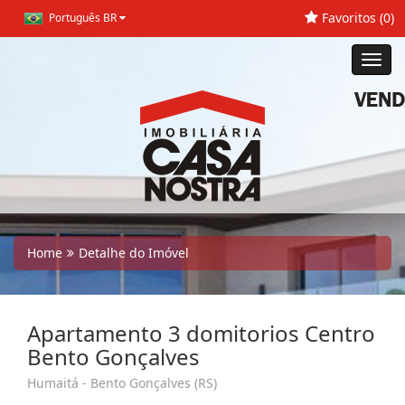
Favoritos (
0
)
Português BR
Toggl
navig
Home
Detalhe do Imóvel
Apartamento 3 domitorios Centro
Bento Gonçalves
Humaitá - Bento Gonçalves (RS)