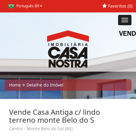
Favoritos (
0
)
Português BR
Toggl
navig
Home
Detalhe do Imóvel
Vende Casa Antiga c/ lindo
terreno monte Belo do S
Centro - Monte Belo do Sul (RS)