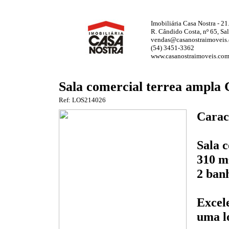
Imobiliária Casa Nostra - 21
R. Cândido Costa, nº 65, Sa
vendas@casanostraimoveis.
(54) 3451-3362
www.casanostraimoveis.com
Sala comercial terrea ampla 
Ref: LOS214026
Caract
Sala 
310 m
2 ban
Excel
uma lo