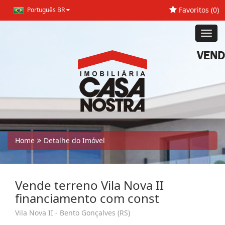
Favoritos (
0
)
Português BR
Toggl
navig
Home
Detalhe do Imóvel
Vende terreno Vila Nova II
financiamento com const
Vila Nova II - Bento Gonçalves (RS)