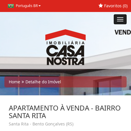
Favoritos (
0
)
Português BR
Toggl
navig
Home
Detalhe do Imóvel
APARTAMENTO À VENDA - BAIRRO
SANTA RITA
Santa Rita - Bento Gonçalves (RS)